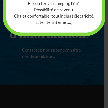
Et / ou terrain camping l’été.
Vous
Possibilité de revenu.
désirez avoir
Chalet confortable, tout inclus ( électricité,
plus
satellite, internet…)
d’information
?
Contactez-nous pour connaître
nos disponibilités.