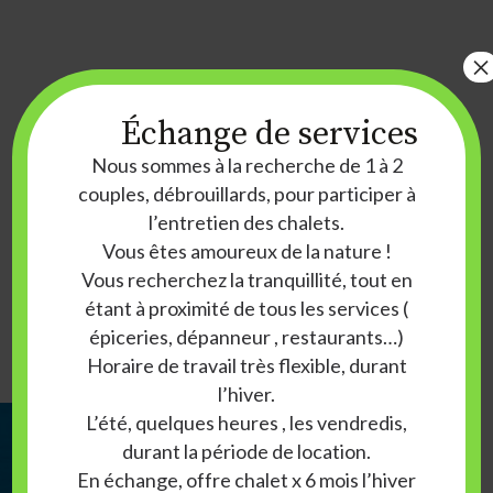
×
Bureau de réservation
Échange de services
Nous sommes à la recherche de 1 à 2
250, rue de la Détente, Mont-
couples, débrouillards, pour participer à
Laurier J9L 3G6 Qc Canada
l’entretien des chalets.
Vous êtes amoureux de la nature !
domaine@baieausable.qc.ca
Vous recherchez la tranquillité, tout en
819 623-9116
étant à proximité de tous les services (
épiceries, dépanneur , restaurants…)
Horaire de travail très flexible, durant
l’hiver.
L’été, quelques heures , les vendredis,
durant la période de location.
En échange, offre chalet x 6 mois l’hiver